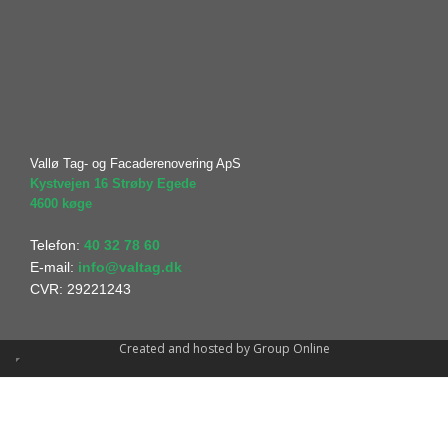
Vallø Tag- og Facaderenovering​ ApS
Kystvejen 16 Strøby Egede​
​4600 køge
Telefon:
40 32 78 60
E-mail:
info@valtag.dk
CVR: 29221243​
Created and hosted by Group Online