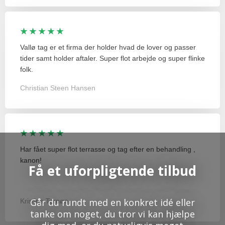
★ ★ ★ ★ ★
Vallø tag er et firma der holder hvad de lover og passer
tider samt holder aftaler. Super flot arbejde og super flinke
folk.
Christian Steen Hansen
★ ★ ★ ★ ★
Har fået super flot terrasse og tag efter en behandling ,
kanon!
Få et uforpligtende tilbud
Går du rundt med en konkret idé eller
Kristina Tornøe
tanke om noget, du tror vi kan hjælpe