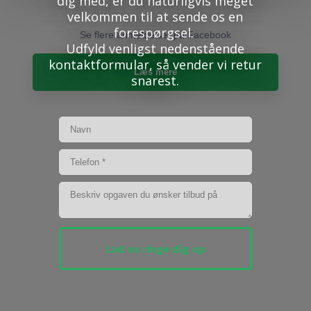
dig med, er du naturligvis meget
velkommen til at sende os en
forespørgsel.
Se flere anmeldelser på Facebook​
Udfyld venligst nedenstående
kontaktformular, så vender vi retur
Læs mere​
snarest.