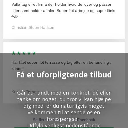
Vallø tag er et firma der holder hvad de lover og passer
tider samt holder aftaler. Super flot arbejde og super flinke
folk.
Christian Steen Hansen
★ ★ ★ ★ ★
Har fået super flot terrasse og tag efter en behandling ,
kanon!
Få et uforpligtende tilbud
Går du rundt med en konkret idé eller
Kristina Tornøe
tanke om noget, du tror vi kan hjælpe
dig med, er du naturligvis meget
velkommen til at sende os en
forespørgsel.
Se flere anmeldelser på Facebook​
Udfyld venligst nedenstående